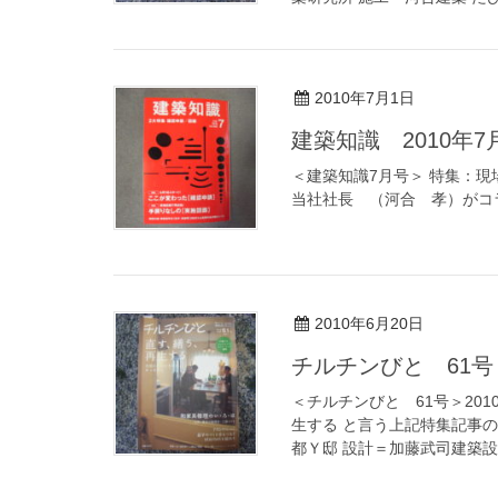
2010年7月1日
建築知識 2010年7
＜建築知識7月号＞ 特集：現
当社社長 （河合 孝）がコ
2010年6月20日
チルチンびと 61号
＜チルチンびと 61号＞20
生する と言う上記特集記事のH
都Ｙ邸 設計＝加藤武司建築設 