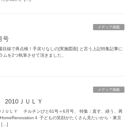
メディア掲載
月号
場目線で再点検！手戻りなしの[実施図面] と言う上記特集記事に
ラムを2つ執筆させて頂きました。
メディア掲載
 2010ＪＵＬＹ
10ＪＵＬＹ チルチンびと61号＝6月号、 特集：直す、繕う、再
omeRenovation４ 子どもの笑顔がたくさん見たいから・東京
[…]