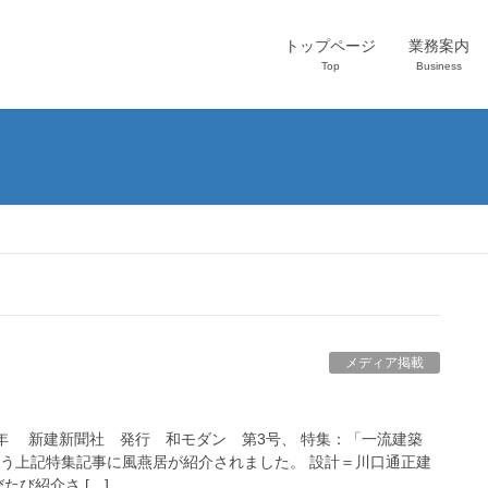
トップページ
業務案内
Top
Business
メディア掲載
010年 新建新聞社 発行 和モダン 第3号、 特集：「一流建築
う上記特集記事に風燕居が紹介されました。 設計＝川口通正建
たび紹介さ […]