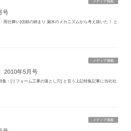
メディア掲載
月号
水・雨仕舞い]信頼の納まり 漏水のメカニズムから考え抜いた！ と
メディア掲載
2010年5月号
特集：[リフォーム工事の落とし穴] と言う上記特集記事に当社社
メディア掲載
月号