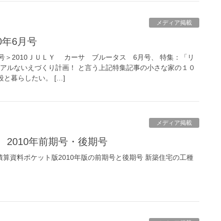
メディア掲載
010年6月号
＞2010ＪＵＬＹ カーサ ブルータス 6月号、 特集：「リ
リアルないえづくり計画！ と言う上記特集記事の小さな家の１０
と暮らしたい。 […]
メディア掲載
2010年前期号・後期号
積算資料ポケット版2010年版の前期号と後期号 新築住宅の工種