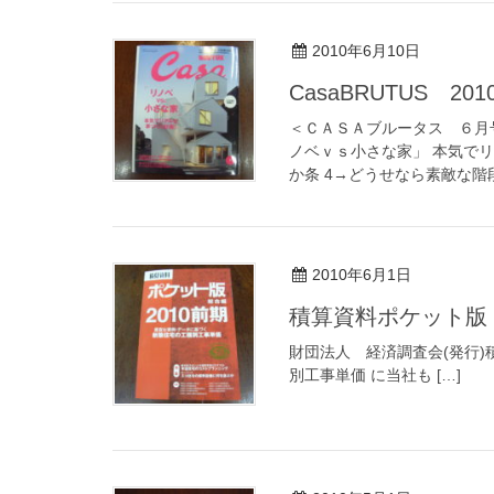
2010年6月10日
CasaBRUTUS 2
＜ＣＡＳＡブルータス ６月号
ノベｖｓ小さな家」 本気で
か条 4→どうせなら素敵な階段
2010年6月1日
積算資料ポケット版 
財団法人 経済調査会(発行)
別工事単価 に当社も […]